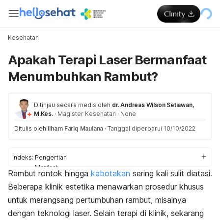
Kesehatan
Apakah Terapi Laser Bermanfaat
Menumbuhkan Rambut?
Ditinjau secara medis oleh
dr. Andreas Wilson Setiawan,
M.Kes.
·
Magister Kesehatan
·
None
Ditulis oleh
Ilham Fariq Maulana
·
Tanggal diperbarui 10/10/2022
Indeks:
Pengertian
Manfaat
Rambut rontok
hingga
kebotakan
sering kali sulit diatasi.
Kekurangan
Beberapa klinik estetika menawarkan prosedur khusus
Tips penggunaan
untuk merangsang pertumbuhan rambut, misalnya
dengan teknologi laser. Selain terapi di klinik, sekarang