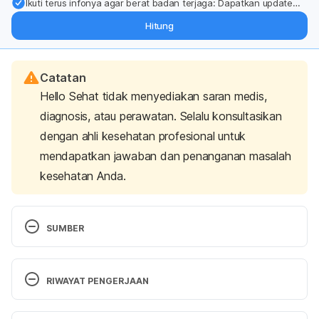
Ikuti terus infonya agar berat badan terjaga: Dapatkan update
dari pakar mengenai dukungan dan perawatan berat badan
Hitung
langsung ke inbox Anda.
Catatan
Hello Sehat tidak menyediakan saran medis,
diagnosis, atau perawatan. Selalu konsultasikan
dengan ahli kesehatan profesional untuk
mendapatkan jawaban dan penanganan masalah
kesehatan Anda.
SUMBER
Ho, C. H., Sood, T., Zito, P. M. (2021). 
Androgenetic Alopecia
. Treasure Island (FL): 
RIWAYAT PENGERJAAN
StatPearls Publishing.
Versi Terbaru