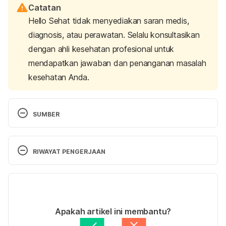
Catatan
Hello Sehat tidak menyediakan saran medis,
diagnosis, atau perawatan. Selalu konsultasikan
dengan ahli kesehatan profesional untuk
mendapatkan jawaban dan penanganan masalah
kesehatan Anda.
SUMBER
Tests and visits before surgery. 
(2022). 
MedlinePlus. Retrieved March 20, 2023, from 
RIWAYAT PENGERJAAN
https://medlineplus.gov/ency/patientinstructions/00
0479.htm
Versi Terbaru
Tests Done Before Surgery. 
(2019). Johns Hopkins 
03/04/2023
Medicine. Retrieved March 20, 2023, from 
Ditulis oleh 
Satria Aji Purwoko
Apakah artikel ini membantu?
https://www.hopkinsmedicine.org/health/treatment-
Ditinjau secara medis oleh
dr. Mikhael Yosia, 