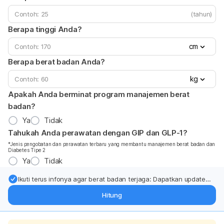
(tahun)
Berapa tinggi Anda?
cm
Berapa berat badan Anda?
kg
Apakah Anda berminat program manajemen berat
badan?
Ya
Tidak
Tahukah Anda perawatan dengan GIP dan GLP-1?
*Jenis pengobatan dan perawatan terbaru yang membantu manajemen berat badan dan
Diabetes Tipe 2
Ya
Tidak
Ikuti terus infonya agar berat badan terjaga: Dapatkan update
dari pakar mengenai dukungan dan perawatan berat badan
Hitung
langsung ke inbox Anda.