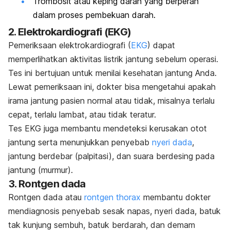
Trombosit atau keping darah
yang berperan
dalam proses pembekuan darah.
2. Elektrokardiografi (EKG)
Pemeriksaan elektrokardiografi (
EKG
) dapat
memperlihatkan aktivitas listrik jantung sebelum operasi.
Tes ini bertujuan untuk menilai kesehatan jantung Anda.
Lewat pemeriksaan ini, dokter bisa mengetahui apakah
irama jantung pasien normal atau tidak, misalnya terlalu
cepat, terlalu lambat, atau tidak teratur.
Tes EKG juga membantu mendeteksi kerusakan otot
jantung serta menunjukkan
penyebab
nyeri dada
,
jantung berdebar (palpitasi), dan suara berdesing pada
jantung (murmur).
3. Rontgen dada
Rontgen dada atau
rontgen
thorax
membantu dokter
mendiagnosis penyebab sesak napas, nyeri dada, batuk
tak kunjung sembuh, batuk berdarah, dan demam