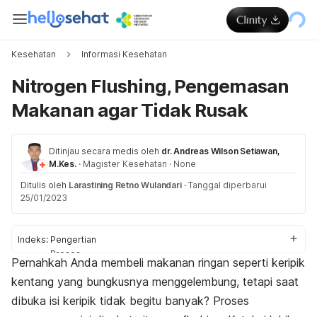
Kesehatan
Informasi Kesehatan
Nitrogen Flushing, Pengemasan
Makanan agar Tidak Rusak
Ditinjau secara medis oleh
dr. Andreas Wilson Setiawan,
M.Kes.
·
Magister Kesehatan
·
None
Ditulis oleh
Larastining Retno Wulandari
·
Tanggal diperbarui
25/01/2023
Indeks:
Pengertian
Proses
Pernahkah Anda membeli makanan ringan seperti keripik
Kegunaan
kentang yang bungkusnya menggelembung, tetapi saat
Keamanan
Perbedaan dengan jajanan nitrogen
dibuka isi keripik tidak begitu banyak? Proses
Efek membuka kemasan