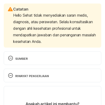
Catatan
Hello Sehat tidak menyediakan saran medis,
diagnosis, atau perawatan. Selalu konsultasikan
dengan ahli kesehatan profesional untuk
mendapatkan jawaban dan penanganan masalah
kesehatan Anda.
SUMBER
CFR – Code of Federal Regulations Title 21. (2023). 
Retrieved 7 January 2023, from 
RIWAYAT PENGERJAAN
https://www.accessdata.fda.gov/scripts/cdrh/cfdo
cs/cfcfr/CFRSearch.cfm?fr=184.1540
Versi Terbaru
Cichello, S. (2014). Oxygen absorbers in food 
25/01/2023
preservation: a review. 
Journal of Food Science 
Ditulis oleh 
Larastining Retno Wulandari
Apakah artikel ini membantu?