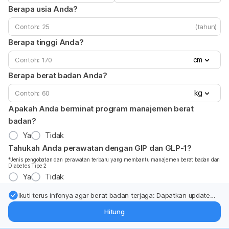
Berapa usia Anda?
(tahun)
Berapa tinggi Anda?
cm
Berapa berat badan Anda?
kg
Apakah Anda berminat program manajemen berat
badan?
Ya
Tidak
Tahukah Anda perawatan dengan GIP dan GLP-1?
*Jenis pengobatan dan perawatan terbaru yang membantu manajemen berat badan dan
Diabetes Tipe 2
Ya
Tidak
Ikuti terus infonya agar berat badan terjaga: Dapatkan update
dari pakar mengenai dukungan dan perawatan berat badan
Hitung
langsung ke inbox Anda.