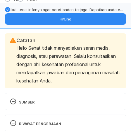
Ikuti terus infonya agar berat badan terjaga: Dapatkan update
dari pakar mengenai dukungan dan perawatan berat badan
Hitung
langsung ke inbox Anda.
Catatan
Hello Sehat tidak menyediakan saran medis,
diagnosis, atau perawatan. Selalu konsultasikan
dengan ahli kesehatan profesional untuk
mendapatkan jawaban dan penanganan masalah
kesehatan Anda.
SUMBER
Is my cat’s kneading normal? (n.d.). Retrieved 18 
March 2024, from https://www.aaha.org/your-
RIWAYAT PENGERJAAN
pet/pet-owner-education/ask-aaha/is-my-cats-