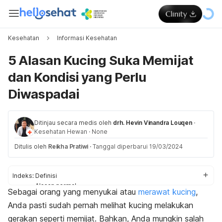
Kesehatan
Informasi Kesehatan
5 Alasan Kucing Suka Memijat
dan Kondisi yang Perlu
Diwaspadai
Ditinjau secara medis oleh
drh. Hevin Vinandra Louqen
·
Kesehatan Hewan
·
None
Ditulis oleh
Reikha Pratiwi
·
Tanggal diperbarui 19/03/2024
Indeks:
Definisi
Alasan normal
Sebagai orang yang menyukai atau
merawat kucing
,
Alasan tidak normal
Anda pasti sudah pernah melihat kucing melakukan
gerakan seperti memijat. Bahkan, Anda mungkin salah