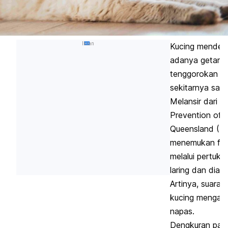
Iklan
Kucing menden
adanya getara
tenggorokan dan
sekitarnya saat
Melansir dari T
Prevention of C
Queensland (
R
menemukan fak
melalui pertuka
laring dan diaf
Artinya, suara 
kucing mengam
napas.
Dengkuran pada 