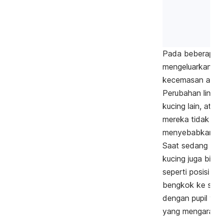
Pada beberapa 
mengeluarkan s
kecemasan at
Perubahan ling
kucing lain, at
mereka tidak n
menyebabkan 
Saat sedang st
kucing juga bisa
seperti posisi 
bengkok ke sa
dengan pupil y
yang mengarah 