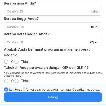
Berapa usia Anda?
(tahun)
Berapa tinggi Anda?
cm
Berapa berat badan Anda?
kg
Apakah Anda berminat program manajemen berat
badan?
Ya
Tidak
Tahukah Anda perawatan dengan GIP dan GLP-1?
*Jenis pengobatan dan perawatan terbaru yang membantu manajemen berat badan dan
Diabetes Tipe 2
Ya
Tidak
Ikuti terus infonya agar berat badan terjaga: Dapatkan update
dari pakar mengenai dukungan dan perawatan berat badan
Hitung
langsung ke inbox Anda.