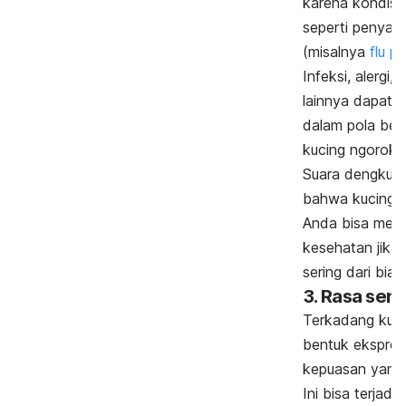
karena kondisi 
seperti penyaki
(misalnya
flu p
Infeksi, alergi
lainnya dapat
dalam pola be
kucing
ngorok
.
Suara dengkura
bahwa kucing s
Anda bisa menc
kesehatan jika
sering dari bia
3. Rasa sen
Terkadang kuc
bentuk ekspres
kepuasan yang
Ini bisa terjadi