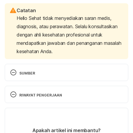
Catatan
Hello Sehat tidak menyediakan saran medis,
diagnosis, atau perawatan. Selalu konsultasikan
dengan ahli kesehatan profesional untuk
mendapatkan jawaban dan penanganan masalah
kesehatan Anda.
SUMBER
The Meaning Behind a Cat’s Purr: Blog. (n.d.). 
Retrieved 4 January 2023, from 
RIWAYAT PENGERJAAN
https://www.rspcaqld.org.au/blog/fact-
check/meaning-behind-cat-purr
Versi Terbaru
Why does my cat purr? (n.d.). Retrieved 4 January 
18/01/2024
2023, from https://www.cats.org.uk/cats-
Ditulis oleh 
Reikha Pratiwi
Apakah artikel ini membantu?