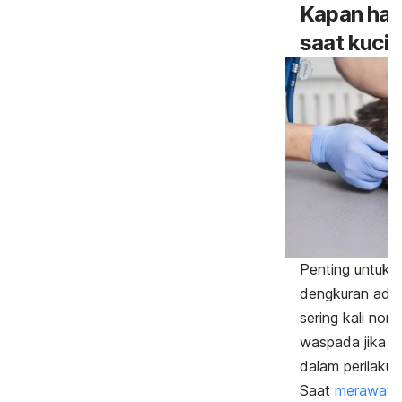
Kapan har
saat kuci
Penting untuk 
dengkuran adal
sering kali nor
waspada jika 
dalam perilaku 
Saat
merawat k