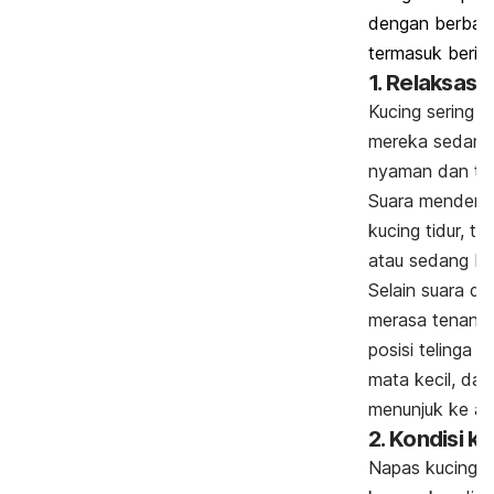
dengan berbagai
termasuk berikut
1. Relaksasi
Kucing sering k
mereka sedang
nyaman dan te
Suara mendengku
kucing tidur, t
atau sedang be
Selain suara de
merasa tenang 
posisi telinga d
mata kecil, dan
menunjuk ke ata
2. Kondisi k
Napas kucing 