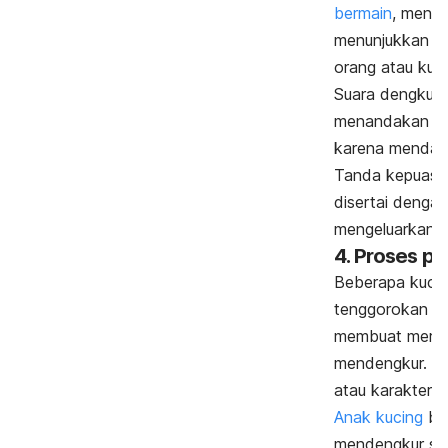
bermain
, menda
menunjukkan k
orang atau kuci
Suara dengkura
menandakan b
karena mendapa
Tanda kepuasan
disertai dengan
mengeluarkan air
4. Proses p
Beberapa kucing
tenggorokan dan
membuat merek
mendengkur. Ini 
atau karakterist
Anak kucing
bia
mendengkur set