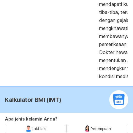
mendapati kuc
tiba-tiba, terus
dengan gejala 
mengkhawatirka
membawanya ke
pemeriksaan lebi
Dokter hewan 
menentukan apa
mendengkur ter
kondisi medis y
Kalkulator BMI (IMT)
Apa jenis kelamin Anda?
Laki-laki
Perempuan