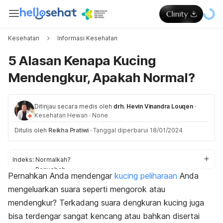
Kesehatan
Informasi Kesehatan
5 Alasan Kenapa Kucing
Mendengkur, Apakah Normal?
Ditinjau secara medis oleh
drh. Hevin Vinandra Louqen
·
Kesehatan Hewan
·
None
Ditulis oleh
Reikha Pratiwi
·
Tanggal diperbarui 18/01/2024
Indeks:
Normalkah?
Penyebab
Pernahkan Anda mendengar
kucing peliharaan
Anda
Kapan ke dokter
mengeluarkan suara seperti mengorok atau
mendengkur? Terkadang suara dengkuran kucing juga
bisa terdengar sangat kencang atau bahkan disertai