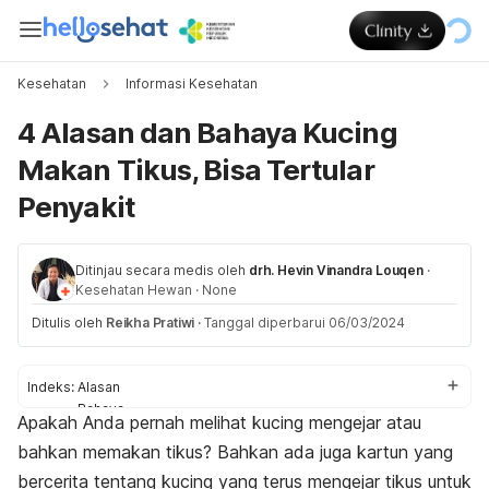
Kesehatan
Informasi Kesehatan
4 Alasan dan Bahaya Kucing
Makan Tikus, Bisa Tertular
Penyakit
Ditinjau secara medis oleh
drh. Hevin Vinandra Louqen
·
Kesehatan Hewan
·
None
Ditulis oleh
Reikha Pratiwi
·
Tanggal diperbarui 06/03/2024
Indeks:
Alasan
Bahaya
Apakah Anda pernah melihat kucing mengejar atau
Penanganan
bahkan memakan tikus? Bahkan ada juga kartun yang
bercerita tentang kucing yang terus mengejar tikus untuk