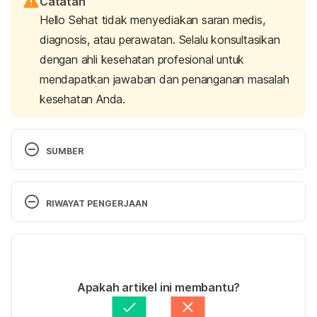
Catatan
Hello Sehat tidak menyediakan saran medis,
diagnosis, atau perawatan. Selalu konsultasikan
dengan ahli kesehatan profesional untuk
mendapatkan jawaban dan penanganan masalah
kesehatan Anda.
SUMBER
Tattoo removal – Mayo Clinic. (2020). Retrieved 23 
November 2021, from 
RIWAYAT PENGERJAAN
https://www.mayoclinic.org/tests-
procedures/tattoo-removal/about/pac-20395105
Versi Terbaru
Tattoo Removal. Retrieved 23 November 2021, 
01/12/2021
from 
https://www.plasticsurgery.org/cosmetic-
Ditulis oleh 
Indah Fitrah Yani
Apakah artikel ini membantu?
procedures/tattoo-removal
Ditinjau secara medis oleh
dr. Carla Pramudita 
Susanto