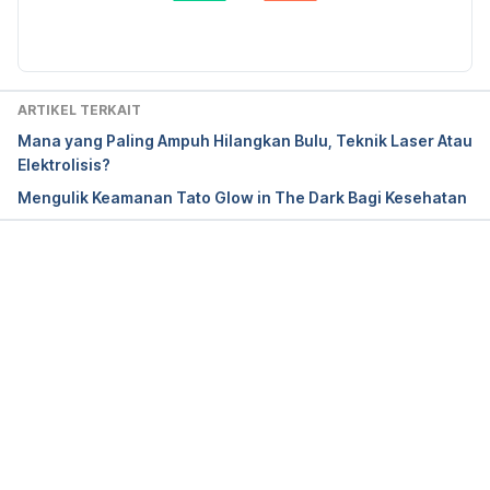
Diperbarui oleh: 
Nanda Saputri
Laser Tattoo Removal: What It Is, How It Works, 
Side Effects. (2020). Retrieved 23 November 2021, 
from 
https://my.clevelandclinic.org/health/treatments/83
ARTIKEL TERKAIT
13-laser-removal-of-tattoos
Mana yang Paling Ampuh Hilangkan Bulu, Teknik Laser Atau
Elektrolisis?
Mengulik Keamanan Tato Glow in The Dark Bagi Kesehatan
Memuat...