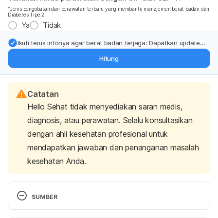
*Jenis pengobatan dan perawatan terbaru yang membantu manajemen berat badan dan
Diabetes Tipe 2
Ya
Tidak
Ikuti terus infonya agar berat badan terjaga: Dapatkan update
dari pakar mengenai dukungan dan perawatan berat badan
Hitung
langsung ke inbox Anda.
Catatan
Hello Sehat tidak menyediakan saran medis,
diagnosis, atau perawatan. Selalu konsultasikan
dengan ahli kesehatan profesional untuk
mendapatkan jawaban dan penanganan masalah
kesehatan Anda.
SUMBER
How to Lose Weight in the Shoulders of Women. 