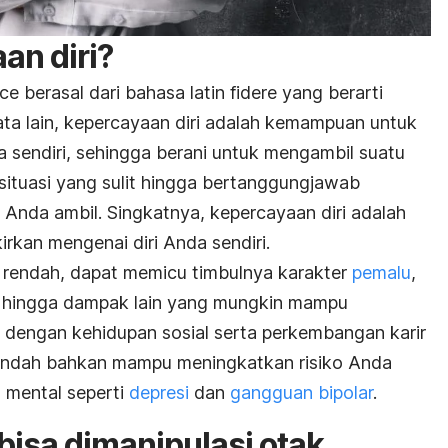
an diri?
nce
berasal dari bahasa latin
fidere
yang berarti
ta lain, kepercayaan diri adalah kemampuan untuk
endiri, sehingga berani untuk mengambil suatu
ituasi yang sulit hingga bertanggungjawab
 Anda ambil. Singkatnya, kepercayaan diri adalah
rkan mengenai diri Anda sendiri.
ng rendah, dapat memicu timbulnya karakter
pemalu
,
si hingga dampak lain yang mungkin mampu
engan kehidupan sosial serta perkembangan karir
rendah bahkan mampu meningkatkan risiko Anda
 mental seperti
depresi
dan
gangguan bipolar
.
bisa dimanipulasi otak