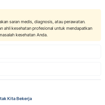
akan saran medis, diagnosis, atau perawatan.
an ahli kesehatan profesional untuk mendapatkan
masalah kesehatan Anda.
0-6327/5-Tips-to-Boost-Your-SelfConfidence.html 
m/articles/314777.php diakses pada 20 Januari 2017
ak Kita Bekerja
rticle/253898 diakses pada 20 Januari 2017
r. Carla Pramudita Susanto