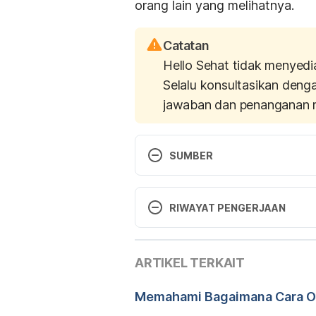
orang lain yang melihatnya.
Catatan
Hello Sehat tidak menyedi
Selalu konsultasikan deng
jawaban dan penanganan 
SUMBER
http://www.mindbodygreen.com/
diakses pada 20 Januari 2017
RIWAYAT PENGERJAAN
Versi Terbaru
http://www.medicalnewstoday.co
ARTIKEL TERKAIT
26/06/2021
Ditulis oleh 
Theresia Evelyn
Memahami Bagaimana Cara Ot
https://www.entrepreneur.com/a
Ditinjau secara medis oleh
d