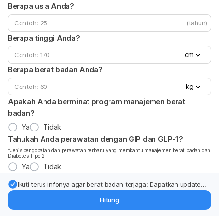
Berapa usia Anda?
(tahun)
Berapa tinggi Anda?
cm
Berapa berat badan Anda?
kg
Apakah Anda berminat program manajemen berat
badan?
Ya
Tidak
Tahukah Anda perawatan dengan GIP dan GLP-1?
*Jenis pengobatan dan perawatan terbaru yang membantu manajemen berat badan dan
Diabetes Tipe 2
Ya
Tidak
Ikuti terus infonya agar berat badan terjaga: Dapatkan update
dari pakar mengenai dukungan dan perawatan berat badan
Hitung
langsung ke inbox Anda.