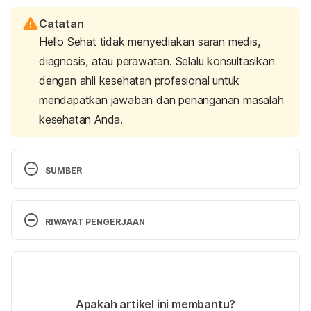
Catatan
Hello Sehat tidak menyediakan saran medis,
diagnosis, atau perawatan. Selalu konsultasikan
dengan ahli kesehatan profesional untuk
mendapatkan jawaban dan penanganan masalah
kesehatan Anda.
SUMBER
Traverse, T. (2024). Why Won’t My Dog Eat? Learn 
About Reasons Why Your Dog Isn’t Eating. 
RIWAYAT PENGERJAAN
Retrieved 15 July 2024, from 
https://www.akc.org/expert-advice/health/why-
Versi Terbaru
wont-my-dog-eat/
18/07/2024
My dog isn’t eating properly. (n.d.). Retrieved 15 
Ditulis oleh 
Putri Ica Widia Sari
Apakah artikel ini membantu?