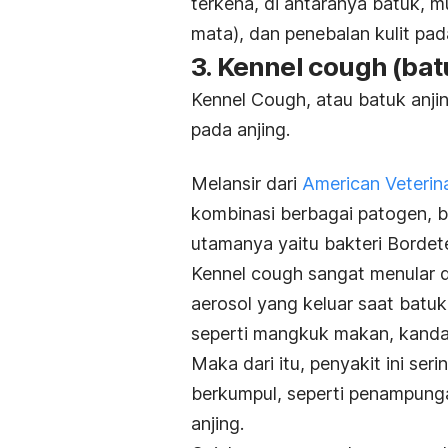
terkena, di antaranya batuk, mu
mata), dan penebalan kulit pad
3.
Kennel cough
(bat
Kennel Cough
, atau batuk anj
pada anjing.
Melansir dari
American Veterin
kombinasi berbagai patogen, b
utamanya yaitu bakteri
Bordete
Kennel cough
sangat menular d
aerosol yang keluar saat batuk
seperti mangkuk makan, kanda
Maka dari itu, penyakit ini ser
berkumpul, seperti penampung
anjing.