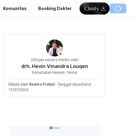
Komunitas
Booking Dokter
Ditinjau secara medis oleh
drh. Hevin Vinandra Louqen
Kesehatan Hewan · None
Ditulis oleh
Reikha Pratiwi
·
Tanggal diperbarui
17/07/2024
Iklan