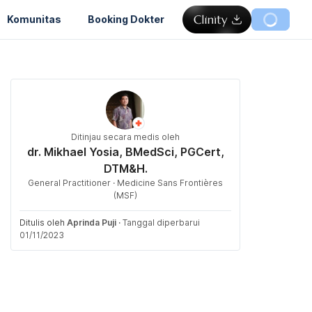
Komunitas
Booking Dokter
Ditinjau secara medis oleh
dr. Mikhael Yosia, BMedSci, PGCert,
DTM&H.
General Practitioner · Medicine Sans Frontières
(MSF)
Ditulis oleh
Aprinda Puji
·
Tanggal diperbarui
01/11/2023