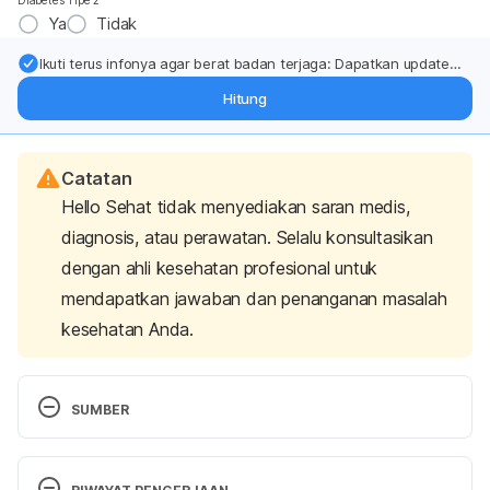
Diabetes Tipe 2
Ya
Tidak
Ikuti terus infonya agar berat badan terjaga: Dapatkan update
dari pakar mengenai dukungan dan perawatan berat badan
Hitung
langsung ke inbox Anda.
Catatan
Hello Sehat tidak menyediakan saran medis,
diagnosis, atau perawatan. Selalu konsultasikan
dengan ahli kesehatan profesional untuk
mendapatkan jawaban dan penanganan masalah
kesehatan Anda.
SUMBER
Marcelina, R. (2021). Masuk Angin Dan Kerokan. 
Retrieved 5 July 2022, from 