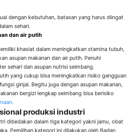
uai dengan kebutuhan, batasan yang harus diingat
alam sehari.
n dan air putih
iliki khasiat dalam meningkatkan stamina tubuh,
kan asupan makanan dan air putih. Penuhi
iter sehari dan asupan nutrisi seimbang.
putih yang
cukup
bisa meningkatkan risiko
gangguan
ungsi ginjal
. Begitu juga dengan asupan makanan,
akanan bergizi lengkap
seimbang
bisa berisiko
naan.
sional produksi industri
stri dibedakan dalam tiga kategori yakni jamu, obat
aka. Pemilihan kategori ini dilakukan oleh Badan