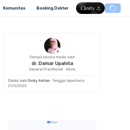
Komunitas
Booking Dokter
Ditinjau secara medis oleh
dr. Damar Upahita
General Practitioner · None
Ditulis oleh
Dicky Adrian
·
Tanggal diperbarui
21/12/2020
Iklan