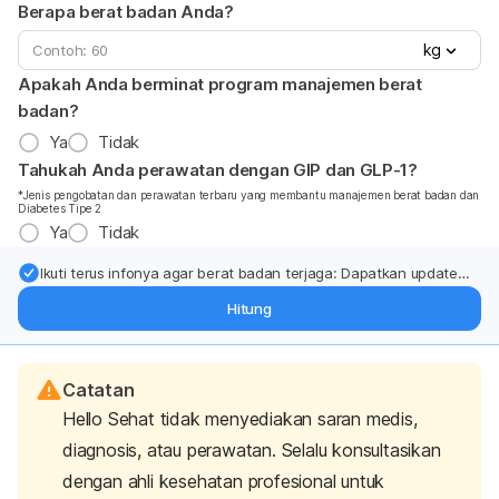
Berapa berat badan Anda?
kg
Apakah Anda berminat program manajemen berat
badan?
Ya
Tidak
Tahukah Anda perawatan dengan GIP dan GLP-1?
*Jenis pengobatan dan perawatan terbaru yang membantu manajemen berat badan dan
Diabetes Tipe 2
Ya
Tidak
Ikuti terus infonya agar berat badan terjaga: Dapatkan update
dari pakar mengenai dukungan dan perawatan berat badan
Hitung
langsung ke inbox Anda.
Catatan
Hello Sehat tidak menyediakan saran medis,
diagnosis, atau perawatan. Selalu konsultasikan
dengan ahli kesehatan profesional untuk