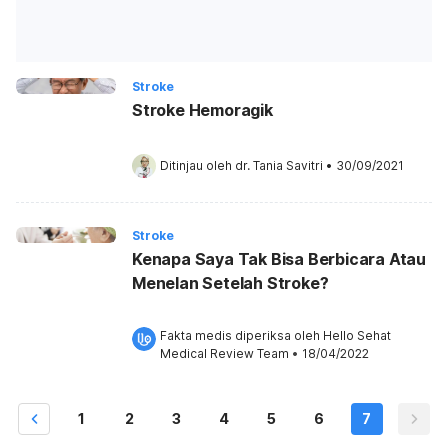
Stroke
Stroke Hemoragik
Ditinjau oleh 
dr. Tania Savitri
•
30/09/2021
Stroke
Kenapa Saya Tak Bisa Berbicara Atau
Menelan Setelah Stroke?
Fakta medis diperiksa oleh 
Hello Sehat 
Medical Review Team
 •
18/04/2022
1
2
3
4
5
6
7