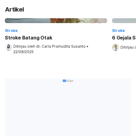
Artikel
Stroke
Stroke
Stroke Batang Otak
6 Gejala 
Ditinjau oleh 
dr. Carla Pramudita Susanto
•
Ditinjau 
22/08/2025
Iklan