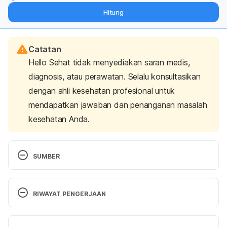
dari pakar mengenai dukungan dan perawatan berat badan
Hitung
langsung ke inbox Anda.
Catatan
Hello Sehat tidak menyediakan saran medis,
diagnosis, atau perawatan. Selalu konsultasikan
dengan ahli kesehatan profesional untuk
mendapatkan jawaban dan penanganan masalah
kesehatan Anda.
SUMBER
Diabetic Neuropathy Types: Symptoms Tell the 
Story. Retrieved 14 February 2023, from 
RIWAYAT PENGERJAAN
https://www.mayoclinic.org/diseases-
conditions/diabetic-neuropathy/in-depth/diabetic-
Versi Terbaru
neuropathy-types/art-20094456