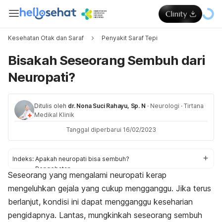
Kesehatan Otak dan Saraf
Penyakit Saraf Tepi
Bisakah Seseorang Sembuh dari
Neuropati?
Ditulis oleh
dr. Nona Suci Rahayu, Sp. N
·
Neurologi
·
Tirtana
Medikal Klinik
Tanggal diperbarui 16/02/2023
Indeks:
Apakah neuropati bisa sembuh?
Pengobatan
Seseorang yang mengalami neuropati kerap
Mungkinkah neuropati kambuh?
mengeluhkan gejala yang cukup mengganggu. Jika terus
berlanjut, kondisi ini dapat mengganggu keseharian
pengidapnya. Lantas, mungkinkah seseorang sembuh