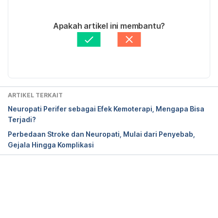
16/02/2023
Peripheral Neuropathy. Retrieved 14 February 2023, 
Ditulis oleh
dr. Nona Suci Rahayu, Sp. N
Apakah artikel ini membantu?
from 
Diperbarui oleh: 
Ilham Fariq Maulana
https://www.hopkinsmedicine.org/health/conditions
-and-diseases/peripheral-neuropathy
Neuropathy. 
https://www.healthdirect.gov.au/neuropathy
ARTIKEL TERKAIT
Neuropati Perifer sebagai Efek Kemoterapi, Mengapa Bisa
Terjadi?
Perbedaan Stroke dan Neuropati, Mulai dari Penyebab,
Gejala Hingga Komplikasi
Memuat...