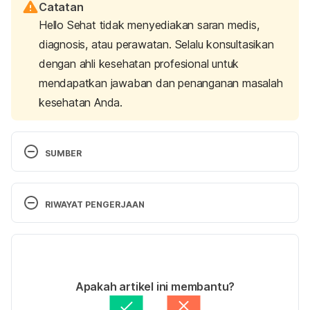
Catatan
Hello Sehat tidak menyediakan saran medis,
diagnosis, atau perawatan. Selalu konsultasikan
dengan ahli kesehatan profesional untuk
mendapatkan jawaban dan penanganan masalah
kesehatan Anda.
SUMBER
Post-chemotherapy neuropathy 
http://www.scielo.br/scielo.php?
RIWAYAT PENGERJAAN
script=sci_arttext&pid=S1806-
00132016000500056  (Accessed December 31, 
Versi Terbaru
2018)
04/07/2022
Does Neuropathy from Chemo Go Away? 
Ditulis oleh 
Kemal Al Fajar
Apakah artikel ini membantu?
https://www.healthline.com/health/cancer/neuropat
Ditinjau secara medis oleh
dr. Tania Savitri