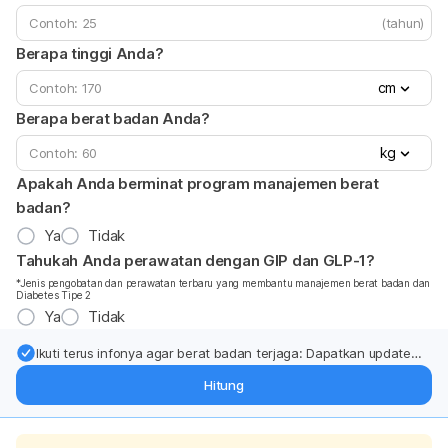
(tahun)
Berapa tinggi Anda?
cm
Berapa berat badan Anda?
kg
Apakah Anda berminat program manajemen berat
badan?
Ya
Tidak
Tahukah Anda perawatan dengan GIP dan GLP-1?
*Jenis pengobatan dan perawatan terbaru yang membantu manajemen berat badan dan
Diabetes Tipe 2
Ya
Tidak
Ikuti terus infonya agar berat badan terjaga: Dapatkan update
dari pakar mengenai dukungan dan perawatan berat badan
Hitung
langsung ke inbox Anda.