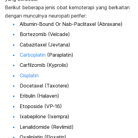
Berikut beberapa jenis obat kemoterapi yang berkaitan
dengan munculnya neuropati perifer:
Albumin-Bound Or Nab-Paclitaxel (Abraxane)
Bortezomib (Velcade)
Cabazitaxel (Jevtana)
Carboplatin
(Paraplatin)
Carfilzomib (Kyprolis)
Cisplatin
Docetaxel (Taxotere)
Eribulin (Halaven)
Etoposide (VP-16)
Ixabepilone (Ixempra)
Lenalidomide (Revlimid)
Oxaliplatin (Eloxatin)