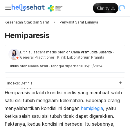
Kesehatan Otak dan Saraf
Penyakit Saraf Lainnya
Hemiparesis
Ditinjau secara medis oleh
dr. Carla Pramudita Susanto
·
General Practitioner
·
Klinik Laboratorium Pramita
Ditulis oleh
Nabila Azmi
·
Tanggal diperbarui 05/11/2024
Indeks:
Definisi
Gejala
Hemiparesis adalah kondisi medis yang membuat salah
Penyebab
satu sisi tubuh mengalami kelemahan. Beberapa orang
Diagnosis
Pengobatan
menyalahartikan kondisi ini dengan
hemiplegia
,
yaitu
ketika salah satu sisi tubuh tidak dapat digerakkan.
Faktanya, kedua kondisi ini berbeda. Itu sebabnya,