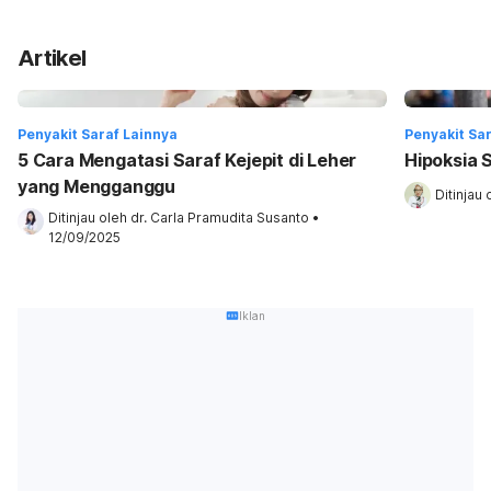
Artikel
Penyakit Saraf Lainnya
Penyakit Sa
5 Cara Mengatasi Saraf Kejepit di Leher
Hipoksia 
yang Mengganggu
Ditinjau 
Ditinjau oleh 
dr. Carla Pramudita Susanto
•
12/09/2025
Iklan