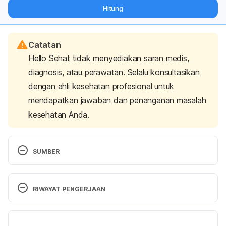
dari pakar mengenai dukungan dan perawatan berat badan
Hitung
langsung ke inbox Anda.
Catatan
Hello Sehat tidak menyediakan saran medis,
diagnosis, atau perawatan. Selalu konsultasikan
dengan ahli kesehatan profesional untuk
mendapatkan jawaban dan penanganan masalah
kesehatan Anda.
SUMBER
Stupor. (n.d.). Retrieved 17 June 2025, from 
https://www.sciencedirect.com/topics/neuroscienc
RIWAYAT PENGERJAAN
e/stupor
Versi Terbaru
Montanari, E., Siliquini, S., Faro, A. F., Rotolo, M. C., 