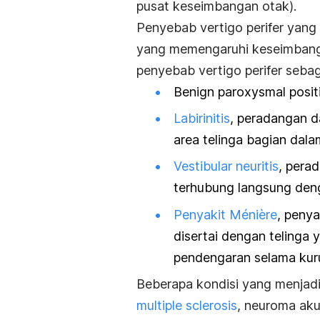
pusat keseimbangan otak).
Penyebab vertigo perifer yang
yang memengaruhi keseimbanga
penyebab vertigo perifer sebag
Benign paroxysmal positi
Labirinitis
, peradangan d
area telinga bagian dala
Vestibular neuritis
, pera
terhubung langsung den
Penyakit Ménière
, penya
disertai dengan telinga 
pendengaran selama kuru
Beberapa kondisi yang menjadi 
multiple sclerosis
, neuroma aku