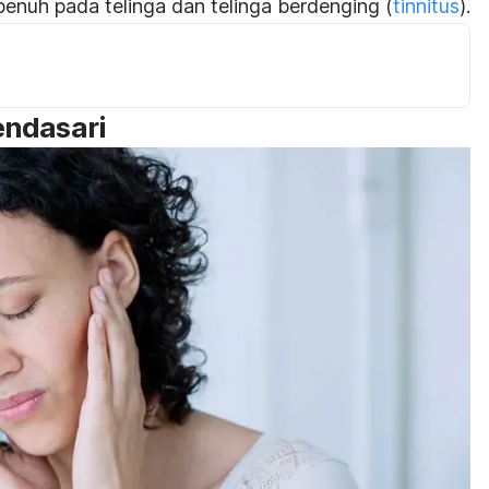
penuh pada telinga dan telinga berdenging (
tinnitus
).
endasari