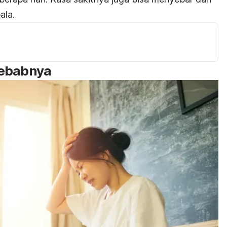
ala.
yebabnya