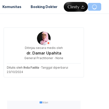
Komunitas
Booking Dokter
Ditinjau secara medis oleh
dr. Damar Upahita
General Practitioner · None
Ditulis oleh
Ihda Fadila
·
Tanggal diperbarui
23/10/2024
Iklan