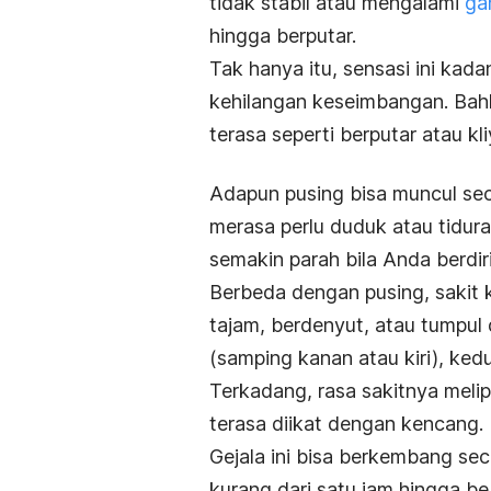
tidak stabil atau mengalami
ga
hingga berputar.
Tak hanya itu, sensasi ini kad
kehilangan keseimbangan. Bahka
terasa seperti berputar atau kl
Adapun pusing bisa muncul sec
merasa perlu duduk atau tidura
semakin parah bila Anda berdiri
Berbeda dengan pusing, sakit 
tajam, berdenyut, atau tumpul d
(samping kanan atau kiri), kedua
Terkadang, rasa sakitnya melip
terasa diikat dengan kencang.
Gejala ini bisa berkembang se
kurang dari satu jam hingga be