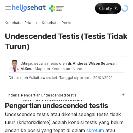
Kesehatan Pria
Kesehatan Penis
Undescended Testis (Testis Tidak
Turun)
Ditinjau secara medis oleh
dr. Andreas Wilson Setiawan,
M.Kes.
·
Magister Kesehatan
·
None
Ditulis oleh
Yuliati Iswandiari
·
Tanggal diperbarui 29/01/2021
Indeks:
Pengertian undescended testis
Tanda & gejala undescended testis
Pengertian undescended testis
Penyebab undescended testis
Faktor risiko undescended testis
Undescended testis
atau dikenal sebagai testis tidak
Diagnosis & pengobatan undescended testis
turun (kriptorkidisme) adalah kondisi testis yang belum
Pengobatan untuk bantu atasi undescended testis
pindah ke posisi yang tepat di dalam
skrotum
atau