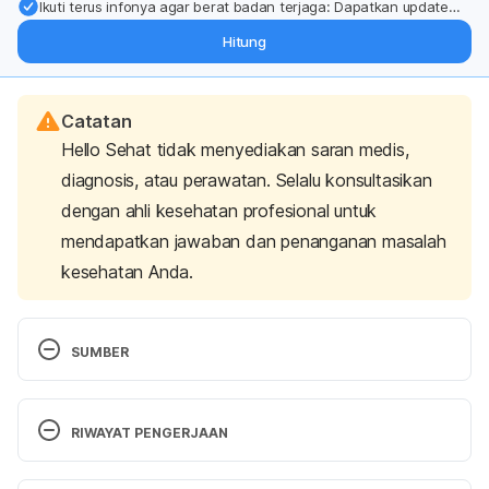
Ikuti terus infonya agar berat badan terjaga: Dapatkan update
dari pakar mengenai dukungan dan perawatan berat badan
Hitung
langsung ke inbox Anda.
Catatan
Hello Sehat tidak menyediakan saran medis,
diagnosis, atau perawatan. Selalu konsultasikan
dengan ahli kesehatan profesional untuk
mendapatkan jawaban dan penanganan masalah
kesehatan Anda.
SUMBER
Ejaculation: How it works, complications & 
disorders.
 (2023). Cleveland Clinic. Retrieved July 
RIWAYAT PENGERJAAN
4, 2025, from 
https://my.clevelandclinic.org/health/articles/24973
Versi Terbaru