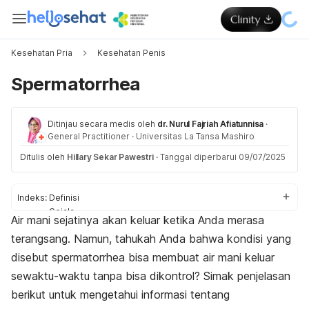
Kesehatan Pria
Kesehatan Penis
Spermatorrhea
Ditinjau secara medis oleh
dr. Nurul Fajriah Afiatunnisa
·
General Practitioner
·
Universitas La Tansa Mashiro
Ditulis oleh
Hillary Sekar Pawestri
·
Tanggal diperbarui 09/07/2025
Indeks:
Definisi
Gejala
Air mani sejatinya akan keluar ketika Anda merasa
Penyebab
terangsang. Namun, tahukah Anda bahwa kondisi yang
Pengobatan
disebut
spermatorrhea
bisa membuat air mani keluar
sewaktu-waktu tanpa bisa dikontrol? Simak penjelasan
berikut untuk mengetahui informasi tentang