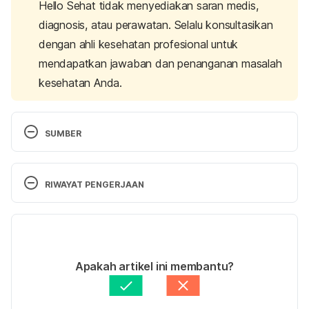
Hello Sehat tidak menyediakan saran medis,
diagnosis, atau perawatan. Selalu konsultasikan
dengan ahli kesehatan profesional untuk
mendapatkan jawaban dan penanganan masalah
kesehatan Anda.
SUMBER
Avanafil
. (2017). MedlinePlus. Retrieved June 25, 
2022 from, 
RIWAYAT PENGERJAAN
https://medlineplus.gov/druginfo/meds/a614010.ht
ml
Versi Terbaru
Erectile dysfunction – Diagnosis & treatment
. 
27/10/2022
(2022). Mayo Clinic. Retrieved June 25, 2022 from, 
Ditulis oleh 
Rizki Pratiwi
Apakah artikel ini membantu?
https://www.mayoclinic.org/diseases-
Ditinjau secara medis oleh
dr. Andreas Wilson 
conditions/erectile-dysfunction/diagnosis-
Setiawan, M.Kes.
Diperbarui oleh: 
Karinta Ariani Setiaputri
treatment/drc-20355782