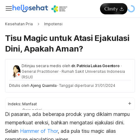
Kesehatan Pria
Impotensi
Tisu Magic untuk Atasi Ejakulasi
Dini, Apakah Aman?
Ditinjau secara medis oleh
dr. Patricia Lukas Goentoro
·
General Practitioner
·
Rumah Sakit Universitas Indonesia
(RSUI)
Ditulis oleh
Ajeng Quamila
·
Tanggal diperbarui 31/01/2024
Indeks:
Manfaat
Cara pakai
Di pasaran, ada beberapa produk yang diklaim mampu
Kandungan
memperkuat ereksi, bahkan mengatasi ejakulasi dini.
Keamanan
Efek samping
Selain
Hammer of Thor
, ada pula tisu
magic
alias
Ejakulasi dini
premature ejaculation wipes
.