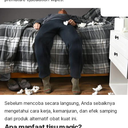
Penyakit menular seksual
Sebelum mencoba secara langsung, Anda sebaiknya
mengetahui cara kerja, kemanjuran, dan efek samping
dari produk alternatif
obat kuat
ini.
Apa manfaat tisu
magic
?