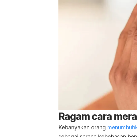
Ragam cara meraw
Kebanyakan orang
menumbuhk
sebagai sarana kebebasan berek