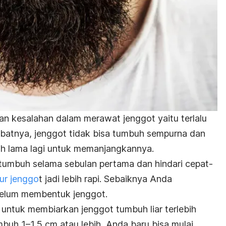
n kesalahan dalam merawat jenggot yaitu terlalu
batnya, jenggot tidak bisa tumbuh sempurna dan
h lama lagi untuk memanjangkannya.
t tumbuh selama sebulan pertama dan hindari cepat-
ur jenggo
t jadi lebih rapi.
Sebaiknya Anda
elum membentuk jenggot.
ntuk membiarkan jenggot tumbuh liar terlebih
buh 1–1,5 cm atau lebih, Anda baru bisa mulai