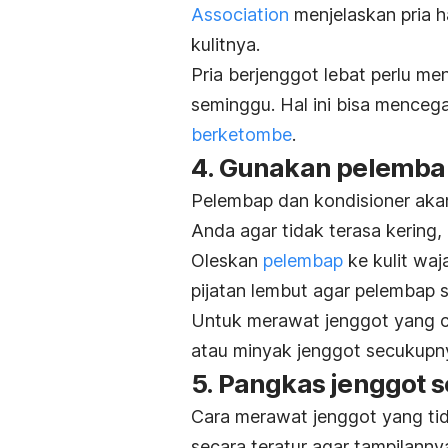
Association
menjelaskan pria h
kulitnya.
Pria berjenggot lebat perlu m
seminggu. Hal ini bisa menc
berketombe
.
4. Gunakan pelemba
Pelembap dan kondisioner aka
Anda agar tidak terasa kering, 
Oleskan
pelembap
ke kulit waj
pijatan lembut agar pelembap 
Untuk merawat jenggot yang c
atau minyak jenggot secukupny
5. Pangkas jenggot s
Cara merawat jenggot yang ti
secara teratur agar tampilanny