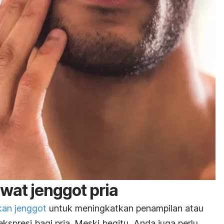
at jenggot pria
an jenggot
untuk meningkatkan penampilan atau
spresi bagi pria. Meski begitu, Anda juga perlu