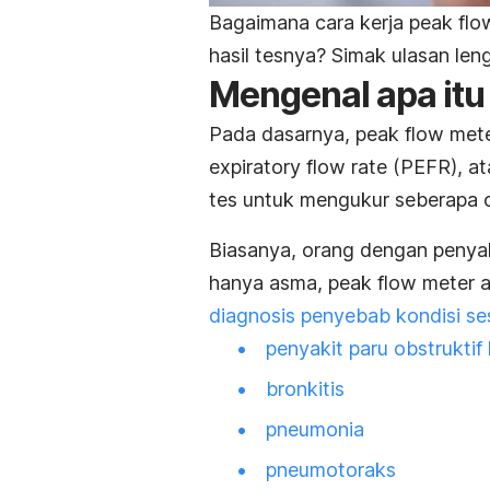
Bagaimana cara kerja
peak flo
hasil tesnya? Simak ulasan len
Mengenal apa it
Pada dasarnya,
peak flow met
expiratory flow rate
(PEFR), at
tes untuk
mengukur seberapa 
Biasanya, orang dengan penyak
hanya asma,
peak flow meter
a
diagnosis penyebab kondisi s
penyakit paru obstruktif
bronkitis
pneumonia
pneumotoraks