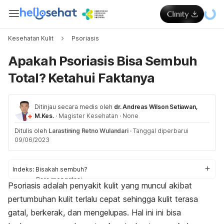
Kesehatan Kulit
Psoriasis
Apakah Psoriasis Bisa Sembuh
Total? Ketahui Faktanya
Ditinjau secara medis oleh
dr. Andreas Wilson Setiawan,
M.Kes.
·
Magister Kesehatan
·
None
Ditulis oleh
Larastining Retno Wulandari
·
Tanggal diperbarui
09/06/2023
Indeks:
Bisakah sembuh?
Cara mengatasi
Psoriasis adalah penyakit kulit yang muncul akibat
Tanda yang perlu diwaspadai
pertumbuhan kulit terlalu cepat sehingga kulit terasa
gatal, berkerak, dan mengelupas. Hal ini ini bisa