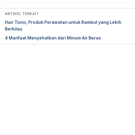
Nutrition and Hair Growth. 
Journal of Emerging 
Technologies and Innovative Research (JETIR)
. 
ARTIKEL TERKAIT
Journal of Emerging Technologies and Innovative 
Hair Tonic, Produk Perawatan untuk Rambut yang Lebih
Research (JETIR). 
Berkilau
https://www.jetir.org/papers/JETIR2106426.pdf
4 Manfaat Menyehatkan dari Minum Air Beras
Zhang, Z., Ortiz, O., Goyal, R., & Kohn, J. (2014). 
Biodegradable Polymers. Handbook Of Polymer 
Memuat...
Applications In Medicine And Medical Devices
, 
303-335. 
https://doi.org/10.1016/B978-0-323-
22805-3.00013-X
De Paepe K, Hachem JP, Vanpee E, Roseeuw D, 
Rogiers V. Effect of rice starch as a bath additive 
on the barrier function of healthy but SLS-
damaged skin and skin of atopic patients. 
Acta 
Derm Venereol
. 2002;82(3):184-6. 