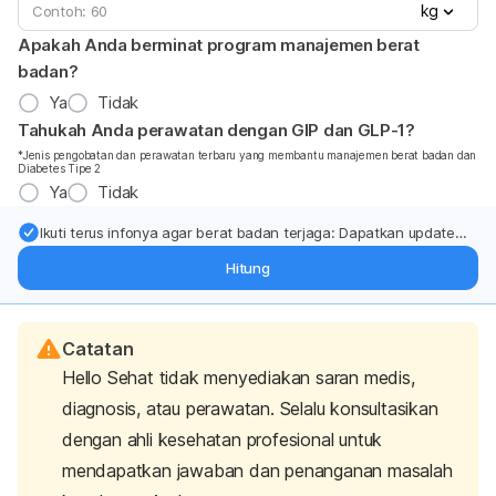
kg
Apakah Anda berminat program manajemen berat
badan?
Ya
Tidak
Tahukah Anda perawatan dengan GIP dan GLP-1?
*Jenis pengobatan dan perawatan terbaru yang membantu manajemen berat badan dan
Diabetes Tipe 2
Ya
Tidak
Ikuti terus infonya agar berat badan terjaga: Dapatkan update
dari pakar mengenai dukungan dan perawatan berat badan
Hitung
langsung ke inbox Anda.
Catatan
Hello Sehat tidak menyediakan saran medis,
diagnosis, atau perawatan. Selalu konsultasikan
dengan ahli kesehatan profesional untuk
mendapatkan jawaban dan penanganan masalah