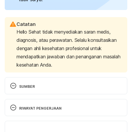
Catatan
Hello Sehat tidak menyediakan saran medis,
diagnosis, atau perawatan. Selalu konsultasikan
dengan ahli kesehatan profesional untuk
mendapatkan jawaban dan penanganan masalah
kesehatan Anda.
SUMBER
Melasma: Overview. (n.d.). Retrieved 12 May 2023, 
from https://www.aad.org/public/diseases/a-
RIWAYAT PENGERJAAN
z/melasma-overview
Versi Terbaru
What Are Freckles?. (2021). Retrieved 12 May 