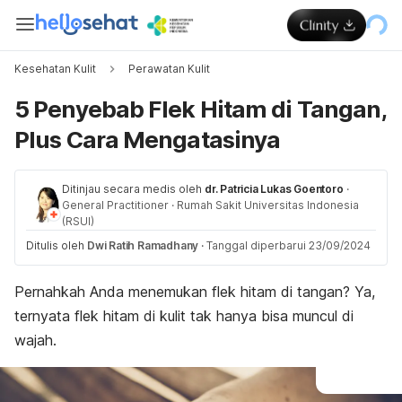
Kesehatan Kulit
Perawatan Kulit
5 Penyebab Flek Hitam di Tangan,
Plus Cara Mengatasinya
Ditinjau secara medis oleh
dr. Patricia Lukas Goentoro
·
General Practitioner
·
Rumah Sakit Universitas Indonesia
(RSUI)
Ditulis oleh
Dwi Ratih Ramadhany
·
Tanggal diperbarui 23/09/2024
Pernahkah Anda menemukan flek hitam di tangan? Ya,
ternyata flek hitam di kulit tak hanya bisa muncul di
wajah.