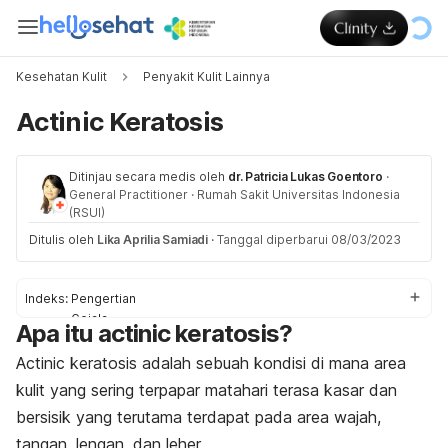
Kesehatan Kulit
Penyakit Kulit Lainnya
Actinic Keratosis
Ditinjau secara medis oleh
dr. Patricia Lukas Goentoro
·
General Practitioner
·
Rumah Sakit Universitas Indonesia
(RSUI)
Ditulis oleh
Lika Aprilia Samiadi
·
Tanggal diperbarui 08/03/2023
Indeks:
Pengertian
Gejala
Apa itu
actinic keratosis
?
Penyebab
Faktor risiko
Actinic keratosis
adalah sebuah kondisi di mana area
Diagnosis
kulit yang sering terpapar matahari terasa kasar dan
Pengobatan
bersisik yang terutama terdapat pada area wajah,
Pencegahan
tangan, lengan, dan leher.