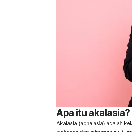
Apa itu akalasia?
Akalasia (
a
chalasia
) adalah ke