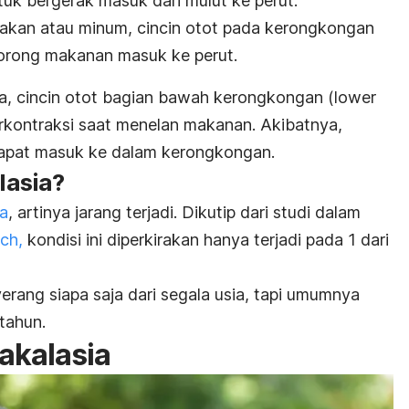
uk bergerak masuk dari mulut ke perut.
kan atau minum, cincin otot pada kerongkongan
orong makanan masuk ke perut.
a, cincin otot bagian bawah kerongkongan (
lower
erkontraksi saat menelan makanan. Akibatnya,
apat masuk ke dalam kerongkongan.
asia?
ka
, artinya jarang terjadi. Dikutip dari studi dalam
rch
,
kondisi ini diperkirakan hanya terjadi pada 1 dari
erang siapa saja dari segala usia, tapi umumnya
tahun.
 akalasia