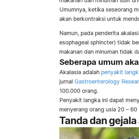
makanan dan minuman sulit unt
Umumnya, ketika seseorang ma
akan berkontraksi untuk mend
Namun, pada penderita akalasi
esophageal sphincter
) tidak b
makanan dan minuman tidak d
Seberapa umum akal
Akalasia adalah
penyakit lang
jurnal
Gastroenterology Resea
100.000 orang.
Penyakit langka ini dapat meny
menyerang orang usia 20 – 60 
Tanda dan gejala