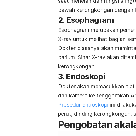
saat menelan dan fungsi
sfingt
bawah kerongkongan dengan 
2.
Esophagram
Esophagram
merupakan pemeri
X-ray untuk melihat bagian se
Dokter biasanya akan meminta
barium
.
Sinar X-ray akan ditem
kerongkongan
3. Endoskopi
Dokter akan memasukkan alat b
dan kamera ke tenggorokan A
Prosedur endoskopi
ini dilaku
perut, dinding kerongkongan, 
Pengobatan akal