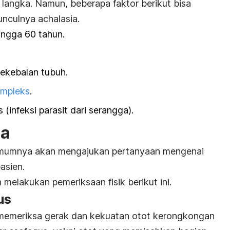
 langka. Namun, beberapa faktor berikut bisa
unculnya
achalasia
.
ingga 60 tahun.
ekebalan tubuh.
impleks
.
(infeksi parasit dari serangga).
ia
umumnya akan mengajukan pertanyaan mengenai
asien.
 melakukan pemeriksaan fisik berikut ini.
us
a memeriksa gerak dan kekuatan otot kerongkongan