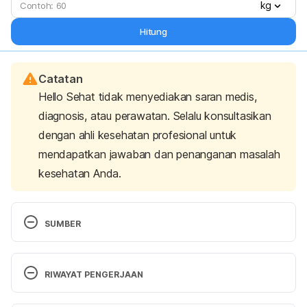
kg
Hitung
Catatan
Hello Sehat tidak menyediakan saran medis,
diagnosis, atau perawatan. Selalu konsultasikan
dengan ahli kesehatan profesional untuk
mendapatkan jawaban dan penanganan masalah
kesehatan Anda.
SUMBER
Oats. (n.d). Harvard University. Retrieved 2 August 
2021, from 
RIWAYAT PENGERJAAN
https://www.hsph.harvard.edu/nutritionsource/food
-features/oats/
Versi Terbaru