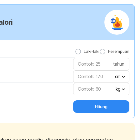
lori
Laki-laki
Perempuan
tahun
cm
kg
Hitung
akan saran medis, diagnosis, atau perawatan.