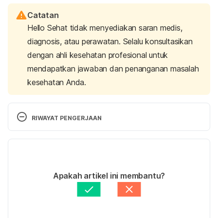
Catatan
Hello Sehat tidak menyediakan saran medis,
diagnosis, atau perawatan. Selalu konsultasikan
dengan ahli kesehatan profesional untuk
mendapatkan jawaban dan penanganan masalah
kesehatan Anda.
RIWAYAT PENGERJAAN
Versi Terbaru
17/12/2021
Ditulis oleh 
Diah Ayu Lestari
Apakah artikel ini membantu?
Ditinjau secara medis oleh
dr. Andreas Wilson 
Setiawan, M.Kes.
Diperbarui oleh: 
Nanda Saputri