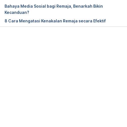
Oktober 2023, from 
Bahaya Media Sosial bagi Remaja, Benarkah Bikin
https://www.cdc.gov/diabetes/library/features/diab
Kecanduan?
etes-sleep.html
8 Cara Mengatasi Kenakalan Remaja secara Efektif
Scott, H., Lechat, B., Guyett, A., Reynolds, A. C., 
Lovato, N., Naik, G., … Eckert, D. J. (2023). 
Hypertension
, 
80
(5), 1117–1126. 
Memuat...
doi:10.1161/hypertensionaha.122.20513. Retrieved 
30 Oktober 2023, from 
https://www.ahajournals.org/doi/10.1161/HYPERTE
NSIONAHA.122.20513
Can a lack of sleep cause high blood pressure? 
(2022). Retrieved 30 Oktober 2023, from 
https://www.mayoclinic.org/diseases-
conditions/high-blood-pressure/expert-
answers/sleep-deprivation/faq-20057959
. 
Knutson, K. L., & von Schantz, M. (2018). 