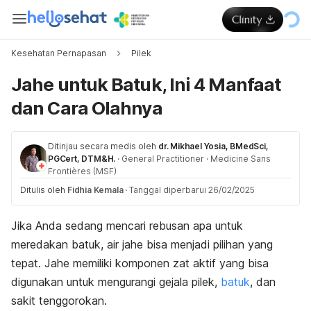
Kesehatan Pernapasan
Pilek
Jahe untuk Batuk, Ini 4 Manfaat
dan Cara Olahnya
Ditinjau secara medis oleh
dr. Mikhael Yosia, BMedSci,
PGCert, DTM&H.
·
General Practitioner
·
Medicine Sans
Frontières (MSF)
Ditulis oleh
Fidhia Kemala
·
Tanggal diperbarui 26/02/2025
Jika Anda sedang mencari rebusan apa untuk
meredakan batuk, air jahe bisa menjadi pilihan yang
tepat. Jahe memiliki komponen zat aktif yang bisa
digunakan untuk mengurangi gejala pilek,
batuk
, dan
sakit tenggorokan.