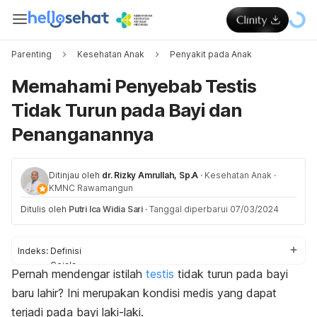
Parenting
Kesehatan Anak
Penyakit pada Anak
Memahami Penyebab Testis
Tidak Turun pada Bayi dan
Penanganannya
Ditinjau oleh
dr. Rizky Amrullah, Sp.A
·
Kesehatan Anak
·
KMNC Rawamangun
Ditulis oleh
Putri Ica Widia Sari
·
Tanggal diperbarui 07/03/2024
Indeks:
Definisi
Gejala
Pernah mendengar istilah
testis
tidak turun pada bayi
Penyebab
baru lahir? Ini merupakan kondisi medis yang dapat
Faktor risiko
Komplikasi
terjadi pada bayi laki-laki.