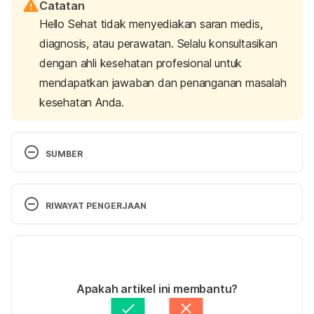
Catatan
Hello Sehat tidak menyediakan saran medis,
diagnosis, atau perawatan. Selalu konsultasikan
dengan ahli kesehatan profesional untuk
mendapatkan jawaban dan penanganan masalah
kesehatan Anda.
SUMBER
Staff, Familydoctor. org E. (2021). Undescended 
Testicles – Treatment. Retrieved 30 January 2024, 
RIWAYAT PENGERJAAN
from 
https://familydoctor.org/condition/undescended-
Versi Terbaru
testicles/
07/03/2024
Leslie SW, Sajjad H, Villanueva CA. Cryptorchidism. 
Ditulis oleh 
Putri Ica Widia Sari
Apakah artikel ini membantu?
[Updated 2023 Jun 5]. In: StatPearls [Internet]. 
Ditinjau oleh
dr. Rizky Amrullah, Sp.A