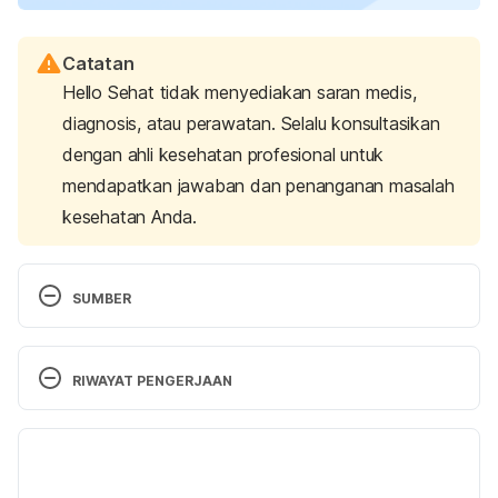
Catatan
Hello Sehat tidak menyediakan saran medis,
diagnosis, atau perawatan. Selalu konsultasikan
dengan ahli kesehatan profesional untuk
mendapatkan jawaban dan penanganan masalah
kesehatan Anda.
SUMBER
Warning Signs of Vision Problems in Infants & 
Children. (n.d.). Retrieved 21 June 2024, from 
RIWAYAT PENGERJAAN
https://www.healthychildren.org/English/health-
issues/conditions/eyes/Pages/Warning-Signs-of-
Versi Terbaru
Vison-Problems-in-Children.aspx
22/07/2024