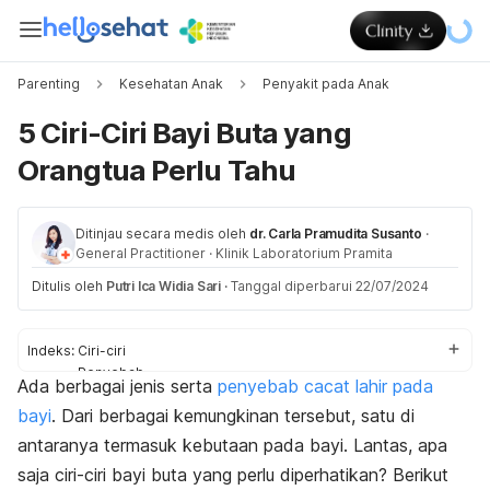
Parenting
Kesehatan Anak
Penyakit pada Anak
5 Ciri-Ciri Bayi Buta yang
Orangtua Perlu Tahu
Ditinjau secara medis oleh
dr. Carla Pramudita Susanto
·
General Practitioner
·
Klinik Laboratorium Pramita
Ditulis oleh
Putri Ica Widia Sari
·
Tanggal diperbarui 22/07/2024
Indeks:
Ciri-ciri
Penyebab
Ada berbagai jenis serta
penyebab cacat lahir pada
Diagnosis
bayi
. Dari berbagai kemungkinan tersebut, satu di
Pengobatan
antaranya termasuk kebutaan pada bayi. Lantas, apa
saja ciri-ciri bayi buta yang perlu diperhatikan? Berikut