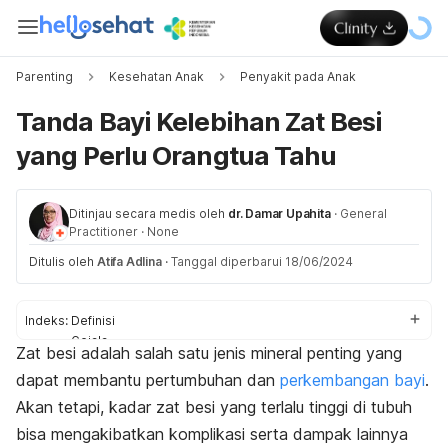
Parenting
Kesehatan Anak
Penyakit pada Anak
Tanda Bayi Kelebihan Zat Besi
yang Perlu Orangtua Tahu
Ditinjau secara medis oleh
dr. Damar Upahita
·
General
Practitioner
·
None
Ditulis oleh
Atifa Adlina
·
Tanggal diperbarui 18/06/2024
Indeks:
Definisi
Gejala
Zat besi adalah salah satu jenis mineral penting yang
Penyebab
dapat membantu pertumbuhan dan
perkembangan bayi
.
Komplikasi
Diagnosis
Akan tetapi, kadar zat besi yang terlalu tinggi di tubuh
Pengobatan
bisa mengakibatkan komplikasi serta dampak lainnya