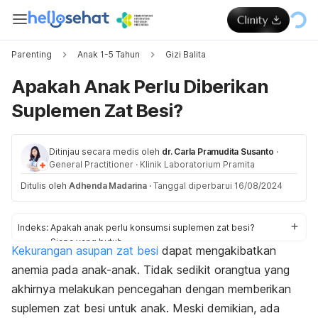
Parenting
Anak 1-5 Tahun
Gizi Balita
Apakah Anak Perlu Diberikan
Suplemen Zat Besi?
Ditinjau secara medis oleh
dr. Carla Pramudita Susanto
·
General Practitioner
·
Klinik Laboratorium Pramita
Ditulis oleh
Adhenda Madarina
·
Tanggal diperbarui 16/08/2024
Indeks:
Apakah anak perlu konsumsi suplemen zat besi?
Siapa yang butuh
Kekurangan asupan zat besi
dapat mengakibatkan
Waktu oemberian
anemia pada anak-anak. Tidak sedikit orangtua yang
Perhatikan hal ini
akhirnya melakukan pencegahan dengan memberikan
suplemen zat besi untuk anak. Meski demikian, ada