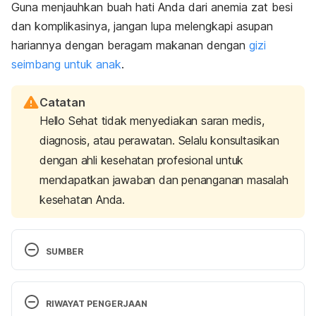
Guna menjauhkan buah hati Anda dari anemia zat besi
dan komplikasinya, jangan lupa melengkapi asupan
hariannya dengan beragam makanan dengan
gizi
seimbang untuk anak
.
Catatan
Hello Sehat tidak menyediakan saran medis,
diagnosis, atau perawatan. Selalu konsultasikan
dengan ahli kesehatan profesional untuk
mendapatkan jawaban dan penanganan masalah
kesehatan Anda.
SUMBER
Iron deficiency – children. Retrieved 22 June 2023, 
from 
RIWAYAT PENGERJAAN
https://www.betterhealth.vic.gov.au/health/conditio