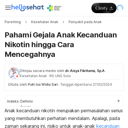
Parenting
Kesehatan Anak
Penyakit pada Anak
Pahami Gejala Anak Kecanduan
Nikotin hingga Cara
Mencegahnya
Ditinjau secara medis oleh
dr. Aisya Fikritama, Sp.A
·
Kesehatan Anak
·
RS UNS Solo
Ditulis oleh
Putri Ica Widia Sari
·
Tanggal diperbarui 27/02/2024
Indeks:
Definisi
Gejala
Anak kecanduan nikotin merupakan permasalahan serius
Penyebab
yang membutuhkan perhatian mendalam. Apalagi, pada
Faktor risiko
Komplikasi
zaman sekarang ini, risiko untuk anak-anak
kecanduan