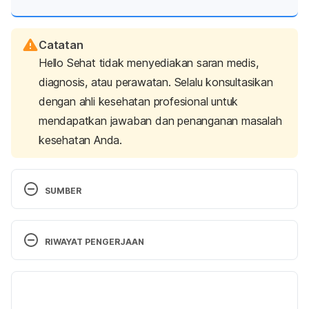
Catatan
Hello Sehat tidak menyediakan saran medis,
diagnosis, atau perawatan. Selalu konsultasikan
dengan ahli kesehatan profesional untuk
mendapatkan jawaban dan penanganan masalah
kesehatan Anda.
SUMBER
Nicotine Dependence. (2022). Cleveland Clinic. 
Retrieved 
31 January 2024, f
rom 
RIWAYAT PENGERJAAN
https://www.mayoclinic.org/diseases-
conditions/nicotine-dependence/diagnosis-
Versi Terbaru
treatment/drc-20351590
27/02/2024