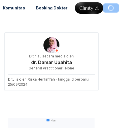
Komunitas
Booking Dokter
Ditinjau secara medis oleh
dr. Damar Upahita
General Practitioner · None
Ditulis oleh
Riska Herliafifah
·
Tanggal diperbarui
25/09/2024
Iklan