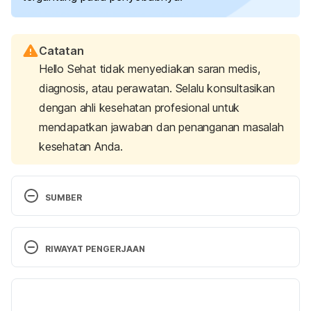
Catatan
Hello Sehat tidak menyediakan saran medis,
diagnosis, atau perawatan. Selalu konsultasikan
dengan ahli kesehatan profesional untuk
mendapatkan jawaban dan penanganan masalah
kesehatan Anda.
SUMBER
professional, C. C. medical. (n.d.). Dysentery: 
Causes, Symptoms, Diagnosis & Treatment. 
RIWAYAT PENGERJAAN
Retrieved 22 May 2024, from 
https://my.clevelandclinic.org/health/diseases/2356
Versi Terbaru
7-dysentery
17/07/2024