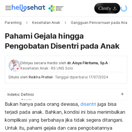
Parenting
Kesehatan Anak
Gangguan Pencernaan pada Anak
Pahami Gejala hingga
Pengobatan Disentri pada Anak
Ditinjau secara medis oleh
dr. Aisya Fikritama, Sp.A
·
Kesehatan Anak
·
RS UNS Solo
Ditulis oleh
Reikha Pratiwi
·
Tanggal diperbarui 17/07/2024
Indeks:
Definisi
Gejala
Bukan hanya pada orang dewasa,
disentri
juga bisa
Penyebab
terjadi pada anak. Bahkan, kondisi ini bisa menimbulkan
Faktor risiko
Diagnosis
komplikasi yang berbahaya jika tidak segera ditangani.
Pengobatan
Untuk itu, pahami gejala dan cara pengobatannya
Pencegahan