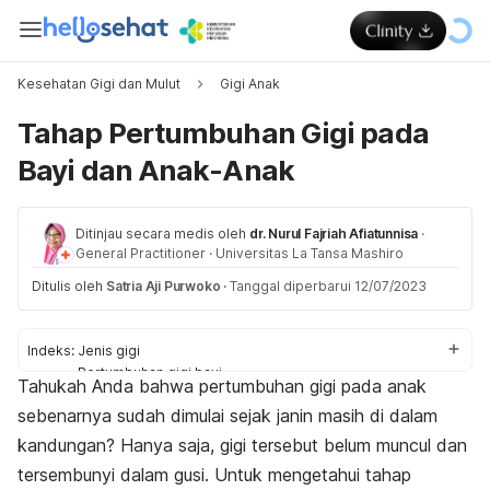
Kesehatan Gigi dan Mulut
Gigi Anak
Tahap Pertumbuhan Gigi pada
Bayi dan Anak-Anak
Ditinjau secara medis oleh
dr. Nurul Fajriah Afiatunnisa
·
General Practitioner
·
Universitas La Tansa Mashiro
Ditulis oleh
Satria Aji Purwoko
·
Tanggal diperbarui 12/07/2023
Indeks:
Jenis gigi
Pertumbuhan gigi bayi
Tahukah Anda bahwa pertumbuhan gigi pada anak
Pertumbuhan gigi anak
sebenarnya sudah dimulai sejak janin masih di dalam
Mengapa gigi belum tumbuh?
kandungan? Hanya saja, gigi tersebut belum muncul dan
tersembunyi dalam gusi. Untuk mengetahui tahap